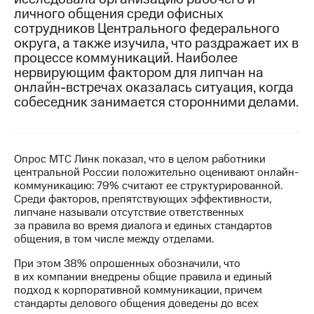
личного общения среди офисных
МТС
сотрудников Центрального федерального
о технологиях
округа, а также изучила, что раздражает их в
процессе коммуникаций. Наиболее
Достижения
нервирующим фактором для липчан на
онлайн-встречах оказалась ситуация, когда
Интервью
собеседник занимается сторонними делами.
Финансовая
отчетность
Контакты
Опрос МТС Линк показал, что в целом работники
центральной России положительно оценивают онлайн-
Новости
коммуникацию: 79% считают ее структурированной.
в
Среди факторов, препятствующих эффективности,
регионе
липчане называли отсутствие ответственных
за правила во время диалога и единых стандартов
м и акционерам
общения, в том числе между отделами.
Корпоративное
управление
При этом 38% опрошенных обозначили, что
в их компании внедрены общие правила и единый
Корпоративный
подход к корпоративной коммуникации, причем
секретарь
стандарты делового общения доведены до всех