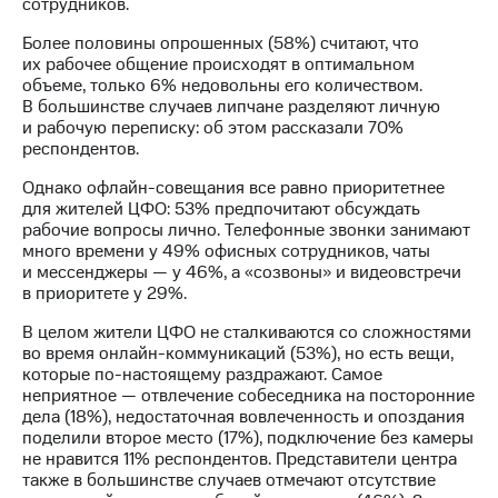
Раскрытие
сотрудников.
информации
Более половины опрошенных (58%) считают, что
Информация
их рабочее общение происходят в оптимальном
акционерам
объеме, только 6% недовольны его количеством.
Документы
В большинстве случаев липчане разделяют личную
ПАО
и рабочую переписку: об этом рассказали 70%
"МТС"
респондентов.
Собрания
акционеров
Однако офлайн-совещания все равно приоритетнее
Личный
для жителей ЦФО: 53% предпочитают обсуждать
кабинет
рабочие вопросы лично. Телефонные звонки занимают
акционера
много времени у 49% офисных сотрудников, чаты
Акционерный
и мессенджеры — у 46%, а «созвоны» и видеовстречи
капитал
в приоритете у 29%.
Контроль
и
В целом жители ЦФО не сталкиваются со сложностями
аудит
во время онлайн-коммуникаций (53%), но есть вещи,
Рынок
которые по-настоящему раздражают. Самое
акций
неприятное — отвлечение собеседника на посторонние
дела (18%), недостаточная вовлеченность и опоздания
Описание
поделили второе место (17%), подключение без камеры
Программа
не нравится 11% респондентов. Представители центра
приобретения
также в большинстве случаев отмечают отсутствие
Порядок