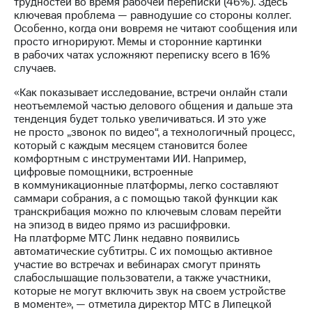
трудностей во время рабочей переписки (46%). Здесь
выкупа
ключевая проблема — равнодушие со стороны коллег.
акций
Особенно, когда они вовремя не читают сообщения или
Дивиденды
просто игнорируют. Мемы и сторонние картинки
Рынок
в рабочих чатах усложняют переписку всего в 16%
облигаций
случаев.
Описание
«Как показывает исследование, встречи онлайн стали
Еврооблигации-2023
неотъемлемой частью делового общения и дальше эта
Уведомление
тенденция будет только увеличиваться. И это уже
о
не просто „звонок по видео“, а технологичный процесс,
погашении
который с каждым месяцем становится более
именных
комфортным с инструментами ИИ. Например,
облигаций
цифровые помощники, встроенные
Другое
в коммуникационные платформы, легко составляют
саммари собрания, а с помощью такой функции как
Регистратор
транскрибация можно по ключевым словам перейти
Реквизиты
на эпизод в видео прямо из расшифровки.
Контакты
На платформе МТС Линк недавно появились
йчивое развитие
автоматические субтитры. С их помощью активное
и деловая этика
участие во встречах и вебинарах смогут принять
На главную
слабослышащие пользователи, а также участники,
которые не могут включить звук на своем устройстве
в моменте», — отметила директор МТС в Липецкой