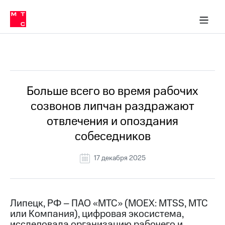
О
сторам и акционерам
Комплаенс и деловая этика
Устойчивое развитие
Медиа-центр
О МТС
О МТС
На главную
компании
О
компании
Стратегия
Стратегия
Все Новости
Карьера
в МТС
Карьера
в МТС
Пресс-
Больше всего во время рабочих
релизы
История
созвонов липчан раздражают
компании
МТС
отвлечения и опоздания
о технологиях
Руководство
собеседников
региона
Правовая
17 декабря 2025
информация
Контакты
Липецк, РФ – ПАО «МТС» (MOEX: MTSS, МТС
Медиа-центр
или Компания), цифровая экосистема,
Пресс-
релизы
исследовала организацию рабочего и