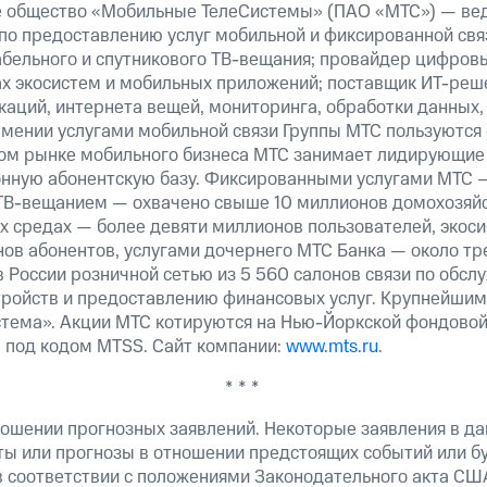
е общество «Мобильные ТелеСистемы» (ПАО «МТС») — ве
 по предоставлению услуг мобильной и фиксированной свя
кабельного и спутникового ТВ-вещания; провайдер цифров
ах экосистем и мобильных приложений; поставщик ИТ-реш
аций, интернета вещей, мониторинга, обработки данных,
рмении услугами мобильной связи Группы МТС пользуются
ком рынке мобильного бизнеса МТС занимает лидирующие
ную абонентскую базу. Фиксированными услугами МТС 
 ТВ-вещанием — охвачено свыше 10 миллионов домохозяйс
ых средах — более девяти миллионов пользователей, эко
ов абонентов, услугами дочернего МТС Банка — около тр
 России розничной сетью из 5 560 салонов связи по обсл
ройств и предоставлению финансовых услуг. Крупнейши
тема». Акции МТС котируются на Нью-Йоркской фондовой
 под кодом MTSS. Сайт компании:
www.mts.ru
.
* * *
ошении прогнозных заявлений. Некоторые заявления в д
ты или прогнозы в отношении предстоящих событий или 
в соответствии с положениями Законодательного акта СШ