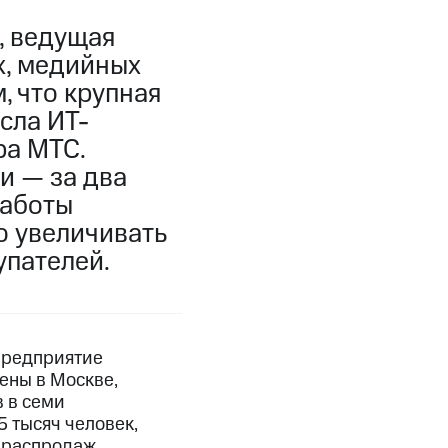
, ведущая
х, медийных
, что крупная
сла ИТ-
ра МТС.
и — за два
работы
о увеличивать
пателей.
 Предприятие
ены в Москве,
в в семи
 тысяч человек,
х распродаж