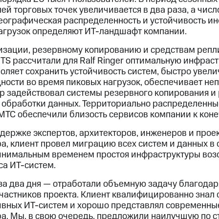
ей торговых точек увеличивается в два раза, а чис
 Географическая распределенность и устойчивость и
агрузок определяют ИТ-ландшафт компании.
изации, резервному копированию и средствам репл
S рассчитали для Ralf Ringer оптимальную инфрастр
воляет сохранить устойчивость систем, быстро увели
ости во время пиковых нагрузок, обеспечивает не
р задействовал системы резервного копирования и
 обработки данных. Территориально распределенны
МТС обеспечили близость сервисов компании к кон
держке экспертов, архитекторов, инженеров и прое
а, клиент провел миграцию всех систем и данных в
минимальным временем простоя инфраструктуры воз
са ИТ-систем.
а два дня — отработали объемную задачу благодар
частников проекта. Клиент квалифицированно знал 
вных ИТ-систем и хорошо представлял современны
а. Мы, в свою очередь, предложили наилучшую по с