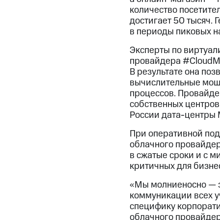
количество посетител
достигает 50 тысяч.
в периоды пиковых н
Эксперты по виртуал
провайдера #CloudMT
В результате она поз
вычислительные мощн
процессов. Провайде
собственных центров
России дата-центры 
При оперативной под
облачного провайдер
в сжатые сроки и с 
критичных для бизне
«Мы молниеносно — з
коммуникации всех у
специфику корпорати
облачного провайдер