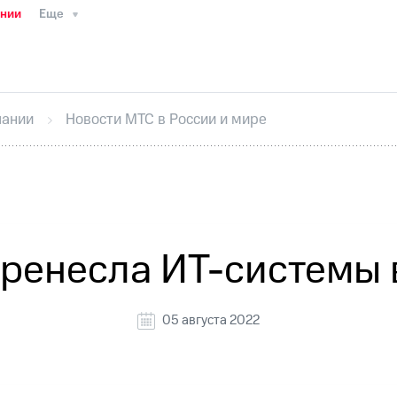
ании
Еще
ТС
Пресс-релизы
МТС о технологиях
ТС
История компании
Руководство региона
Правова
стижения
Интервью
Финансовая отчетность
Конта
пании
Новости МТС в России и мире
тивный секретарь
Раскрытие информации
Информа
ный кабинет акционера
Акционерный капитал
Конт
Порядок выкупа акций
Дивиденды
Рынок облигаци
 погашении именных облигаций
Другое
Регистрато
перенесла ИТ-системы
05 августа 2022