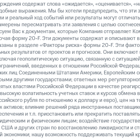
верждения содержат слова «ожидается», «оценивается», «н
добные выражения. Мы бы хотели предупредить, что эти 
 и реальный ход событий или результаты могут отличатьс
амерены пересматривать эти заявления с целью соотнесе
суем Вас к документам, которые Компания отправляет К
ючая форму 20-F. Эти документы содержат и описывают 
казаны в разделе «Факторы риска» формы 20-F. Эти факто
ных результатов от проектов и прогнозов. Они включают 
ключая геополитическую ситуацию, связанную с ситуацией
ограничений, введенных в отношении Российской Федерац
ских лиц Соединенными Штатами Америки, Европейским 
рыми другими государствами; ответных мер регуляторног
нятых властями Российской Федерации в качестве реагир
 высокую волатильность учетных ставок и курсов обмена в
сийского рубля по отношению к доллару и евро), цен на т
 активов; влияние решений ряда иностранных поставщико
еспечения и т.п. приостановить или прекратить поставля
ридическим и физическим лицам; воздействие государст
 США и других стран по восстановлению ликвидности и 
й экономики; нашу возможность поддерживать текущий к