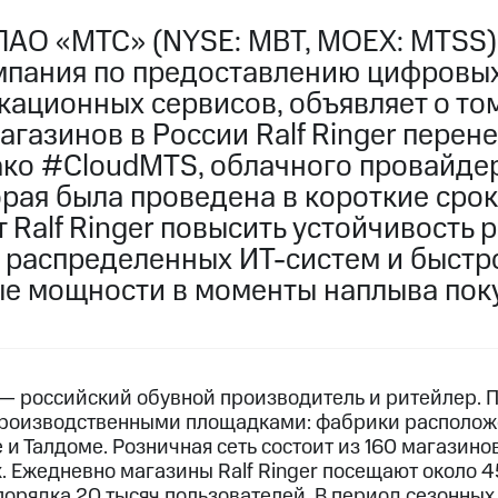
ПАО «МТС» (NYSE: MBT, MOEX: MTSS)
мпания по предоставлению цифровы
ационных сервисов, объявляет о том
агазинов в России Ralf Ringer перене
ако #CloudMTS, облачного провайде
рая была проведена в короткие срок
 Ralf Ringer повысить устойчивость 
 распределенных ИТ-систем и быстр
е мощности в моменты наплыва поку
r — российский обувной производитель и ритейлер.
производственными площадками: фабрики располож
и Талдоме. Розничная сеть состоит из 160 магазино
 Ежедневно магазины Ralf Ringer посещают около 45
порядка 20 тысяч пользователей. В период сезонны