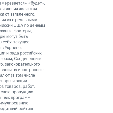
амеревается», «будет»,
заявления являются
я от заявленного.
ния их с реальными
омиссии США по ценным
важные факторы,
ры могут быть
в себя: текущее
 в Украине;
ии и ряда российских
союзом, Соединенным
о, законодательного
ования на иностранные
алют (в том числе
овары и акции
в товаров, работ,
ть свою продукцию
венных программ
стимулированию
редитный рейтинг