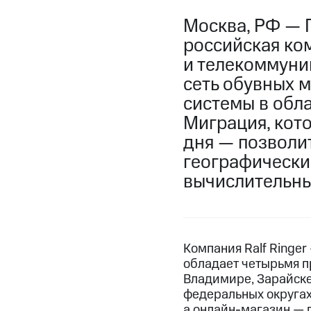
Москва, РФ — 
российская ко
и телекоммуник
сеть обувных м
системы в обл
Миграция, кото
дня — позволит
географически
вычислительны
Компания Ralf Ringe
обладает четырьмя 
Владимире, Зарайске 
федеральных округах.
а онлайн-магазин — 