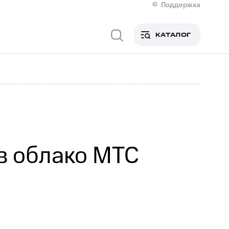
Поддержка
О МТС
я информация
Контакты
КАТАЛОГ
Медиа-центр
кты
Новости в регионе
Инвесторам и акционерам
ция акционерам
Документы
роль и аудит
Рынок акций
й
Описание
р
Реквизиты
Контакты
Устойчивое развитие
Комплаенс и деловая этика
На главную
 в облако МТС