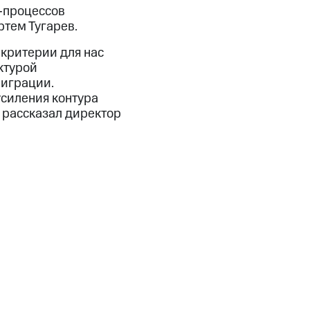
-процессов
тем Тугарев.
критерии для нас
ктурой
миграции.
силения контура
 рассказал директор