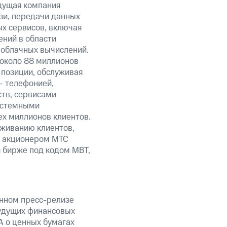
дущая компания
зи, передачи данных
ых сервисов, включая
ений в области
 облачных вычислений.
 около 88 миллионов
 позиции, обслуживая
— телефонией,
тв, сервисами
системными
ех миллионов клиентов.
уживанию клиентов,
м акционером МТС
 бирже под кодом MBT,
анном пресс-релизе
будущих финансовых
А о ценных бумагах