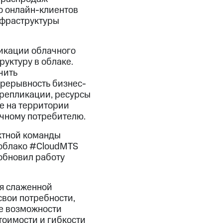
ло онлайн-клиентов
нфраструктуры
икации облачного
уктуру в облаке.
чить
прерывность бизнес-
 репликации, ресурсы
е на территории
ечному потребителю.
ктной команды
 облако #CloudMTS
обновил работу
я слаженной
свои потребности,
е возможности
тоимости и гибкости