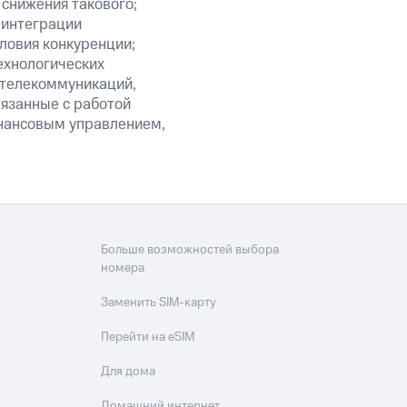
 снижения такового;
 интеграции
ловия конкуренции;
ехнологических
 телекоммуникаций,
язанные с работой
инансовым управлением,
Больше возможностей выбора
номера
Заменить SIM-карту
Перейти на eSIM
Для дома
Домашний интернет