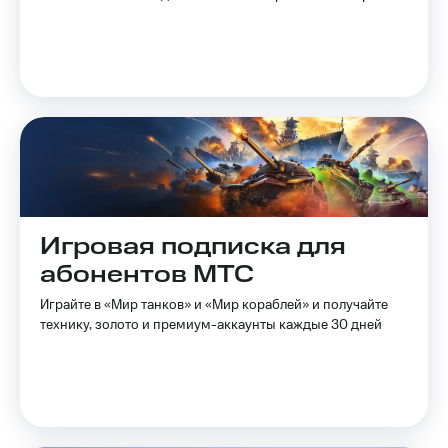
на связь
Роуминг
Тарифы
RED,
Семейная
РИИЛ
группа
и МТС
Супер
Заказать
дешевле
SIM-
при
карту
оплате
с карты
Оформить
МТС
Игровая подписка для
eSIM
Деньги
абонентов МТС
SIM-
Выберите
карта
и подключите
Играйте в «Мир танков» и «Мир кораблей» и получайте
для
ТВ
технику, золото и премиум-аккаунты каждые 30 дней
иностранцев
с выгодным
тарифом
Оформить
чистый
Тарифы
номер
Интернет,