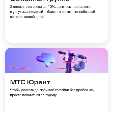
оператора
Экономьте на связи до 40%, делитесь подписками
и услугами, помогайте близким со связью, наблюдайте
Оплата
за геолокацией детей
интернета
и
ТВ
Переводы
с
телефона
на карту
МТС Pay
Оплата
по QR-
МТС Юрент
коду
за границей
Чтобы доехать до любимой кофейни без пробок или
просто покататься по городу
тернет-магазин
Смартфоны
Наушники