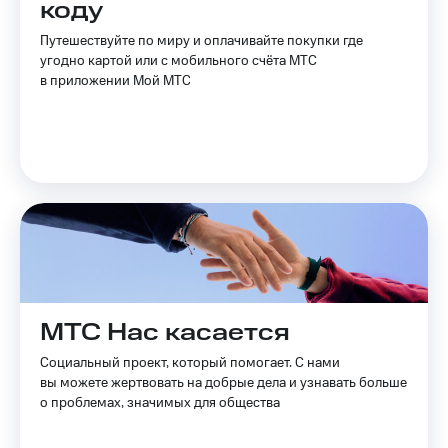
коду
Услуги
149 ₽/
мес
Путешествуйте по миру и оплачивайте покупки где
Акции
угодно картой или с мобильного счёта МТС
МТС
в приложении Мой МТС
Домашний
Premium
интернет
Подписка
Домашнее
на гигабайты
ТВ
интернета,
фильмы,
Спутниковое
музыка
ТВ
и многое
другое
Перейти
Семейная
в МТС
группа
со своим
номером
Скидка
МТС Нас касается
на тарифы,
Поддержка
общие
Социальный проект, который помогает. С нами
подписки
вы можете жертвовать на добрые дела и узнавать больше
висы и подписки
и услуги,
о проблемах, значимых для общества
МТС
доступ
Premium
к геолокации