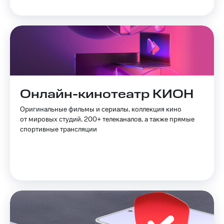
и
колонки
Умные
часы
и
трекеры
Умный
дом
Онлайн-кинотеатр КИОН
Планшеты
Оригинальные фильмы и сериалы, коллекция кино
от мировых студий, 200+ телеканалов, а также прямые
Акции
спортивные трансляции
и
скидки
Все
товары