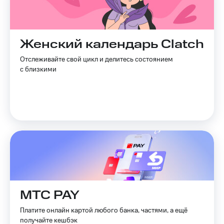
Live
Безопасность
Гудок
Финансы
Мой
Женский календарь Clatch
Детям
МТС
и родителям
Отслеживайте свой цикл и делитесь состоянием
Все
с близкими
Здоровье
приложения
и фитнес
Инвестиции
Приложения
от МТС
Получайте
доход
Акции
онлайн
Страхование
Приложения
КИОН
Покупка
полисов
КИОН
онлайн
Музыка
МТС PAY
Скидка 30%
на связь
КИОН
Платите онлайн картой любого банка, частями, а ещё
Строки
получайте кешбэк
С картой