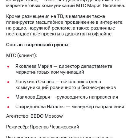
выкупа
маркетинговых коммуникаций МТС Мария Яковлева.
акций
Дивиденды
Кроме размещения на ТВ, в кампании также
Рынок
планируется масштабное продвижение в интернете,
облигаций
на радио, наружной рекламе, а также различные
нестандартные проекты в диджитал и офлайне.
Описание
Еврооблигации-2023
Состав творческой группы:
Уведомление
МТС (клиент):
о
погашении
Яковлева Мария — директор департамента
именных
маркетинговых коммуникаций
облигаций
Другое
Лопухина Оксана — начальник отдела
коммуникаций розничного и бизнес-рынков
Регистратор
Маилова Дарья — руководитель направления
Реквизиты
Контакты
Спиридонова Наталья — менеджер направления
йчивое развитие
и деловая этика
Агентство: BBDO Moscow
На главную
Режиссёр: Ярослав Чеважевский
Руководитель направления маркетинга сервиса