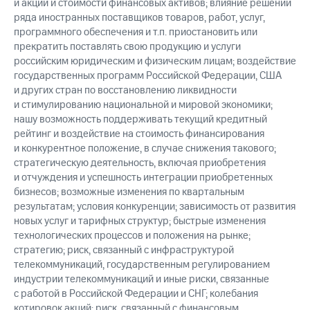
и акции и стоимости финансовых активов; влияние решений
ряда иностранных поставщиков товаров, работ, услуг,
программного обеспечения и т.п. приостановить или
прекратить поставлять свою продукцию и услуги
российским юридическим и физическим лицам; воздействие
государственных программ Российской Федерации, США
и других стран по восстановлению ликвидности
и стимулированию национальной и мировой экономики;
нашу возможность поддерживать текущий кредитный
рейтинг и воздействие на стоимость финансирования
и конкурентное положение, в случае снижения такового;
стратегическую деятельность, включая приобретения
и отчуждения и успешность интеграции приобретенных
бизнесов; возможные изменения по квартальным
результатам; условия конкуренции; зависимость от развития
новых услуг и тарифных структур; быстрые изменения
технологических процессов и положения на рынке;
стратегию; риск, связанный с инфраструктурой
телекоммуникаций, государственным регулированием
индустрии телекоммуникаций и иные риски, связанные
с работой в Российской Федерации и СНГ; колебания
котировок акций; риск, связанный с финансовым