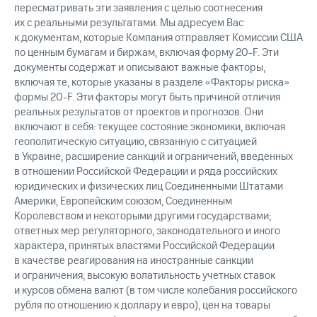
пересматривать эти заявления с целью соотнесения
их с реальными результатами. Мы адресуем Вас
к документам, которые Компания отправляет Комиссии США
по ценным бумагам и биржам, включая форму
20-F.
Эти
документы содержат и описывают важные факторы,
включая те, которые указаны в разделе «Факторы риска»
формы
20-F.
Эти факторы могут быть причиной отличия
реальных результатов от проектов и прогнозов. Они
включают в себя: текущее состояние экономики, включая
геополитическую ситуацию, связанную с ситуацией
в Украине; расширение санкций и ограничений, введенных
в отношении Российской Федерации и ряда российских
юридических и физических лиц Соединенными Штатами
Америки, Европейским союзом, Соединенным
Королевством и некоторыми другими государствами;
ответных мер регуляторного, законодательного и иного
характера, принятых властями Российской Федерации
в качестве реагирования на иностранные санкции
и ограничения; высокую волатильность учетных ставок
и курсов обмена валют (в том числе колебания российского
рубля по отношению к доллару и евро), цен на товары