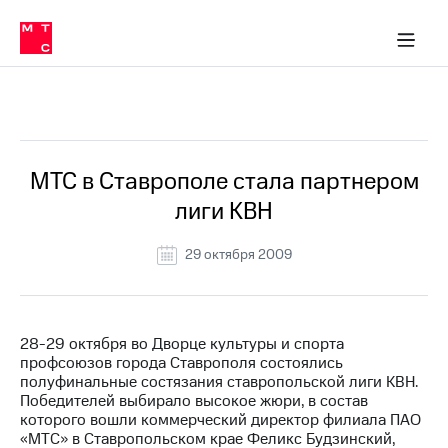
О
сторам и акционерам
Комплаенс и деловая этика
Устойчивое развитие
Медиа-центр
О МТС
О МТС
На главную
компании
О
компании
Стратегия
Стратегия
Все Новости
Карьера
в МТС
Карьера
в МТС
Пресс-
МТС в Ставрополе стала партнером
релизы
История
лиги КВН
компании
МТС
о технологиях
Руководство
29 октября 2009
региона
Правовая
информация
28-29 октября во Дворце культуры и спорта
профсоюзов города Ставрополя состоялись
Контакты
полуфинальные состязания ставропольской лиги КВН.
Победителей выбирало высокое жюри, в состав
Медиа-центр
которого вошли коммерческий директор филиала ПАО
Пресс-
«МТС» в Ставропольском крае Феликс Будзинский,
релизы