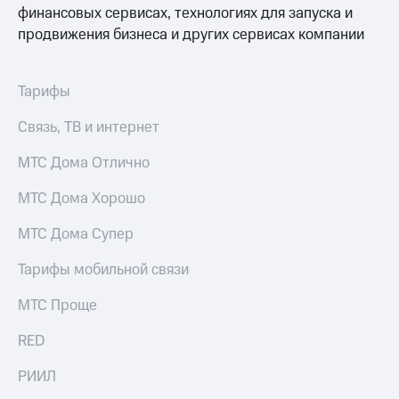
Раскрытие
финансовых сервисах, технологиях для запуска и
информации
продвижения бизнеса и других сервисах компании
Информация
акционерам
Документы
ПАО
Тарифы
"МТС"
Собрания
Связь, ТВ и интернет
акционеров
Личный
МТС Дома Отлично
кабинет
акционера
МТС Дома Хорошо
Акционерный
капитал
МТС Дома Супер
Контроль
и
Тарифы мобильной связи
аудит
Рынок
МТС Проще
акций
RED
Описание
Программа
приобретения
РИИЛ
Порядок