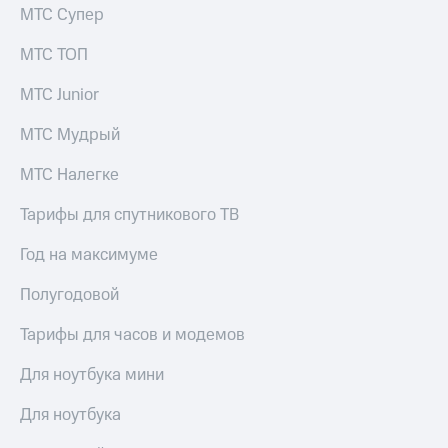
выкупа
МТС Супер
акций
Дивиденды
МТС ТОП
Рынок
облигаций
МТС Junior
Описание
МТС Мудрый
Еврооблигации-2023
Уведомление
МТС Налегке
о
погашении
Тарифы для спутникового ТВ
именных
облигаций
Год на максимуме
Другое
Полугодовой
Регистратор
Реквизиты
Тарифы для часов и модемов
Контакты
йчивое развитие
Для ноутбука мини
и деловая этика
На главную
Для ноутбука