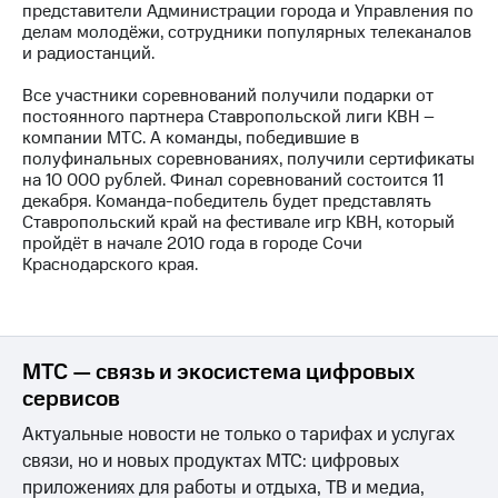
представители Администрации города и Управления по
делам молодёжи, сотрудники популярных телеканалов
МТС
и радиостанций.
о технологиях
Все участники соревнований получили подарки от
Достижения
постоянного партнера Ставропольской лиги КВН –
компании МТС. А команды, победившие в
Интервью
полуфинальных соревнованиях, получили сертификаты
на 10 000 рублей. Финал соревнований состоится 11
Финансовая
декабря. Команда-победитель будет представлять
отчетность
Ставропольский край на фестивале игр КВН, который
пройдёт в начале 2010 года в городе Сочи
Контакты
Краснодарского края.
Новости
в
регионе
МТС — связь и экосистема цифровых
м и акционерам
сервисов
Корпоративное
управление
Актуальные новости не только о тарифах и услугах
Корпоративный
связи, но и новых продуктах МТС: цифровых
секретарь
приложениях для работы и отдыха, ТВ и медиа,