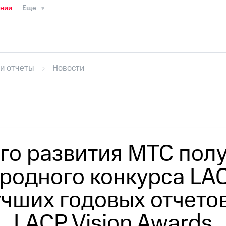
ании
Еще
ТС
Пресс-релизы
МТС о технологиях
ТС
История компании
Руководство региона
Правова
стижения
Интервью
Финансовая отчетность
Конта
 и отчеты
Новости
тивный секретарь
Раскрытие информации
Информа
ный кабинет акционера
Акционерный капитал
Конт
Порядок выкупа акций
Дивиденды
Рынок облигаци
 погашении именных облигаций
Другое
Регистрато
ого развития МТС пол
родного конкурса LACP
учших годовых отчетов
LACP Vision Awards