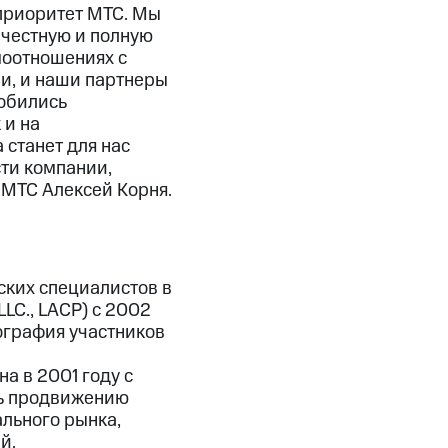
 приоритет МТС. Мы
честную и полную
моотношениях с
ми, и наши партнеры
добились
 и на
станет для нас
ти компании,
 МТС Алексей Корня.
ских специалистов в
LC., LACP) с 2002
ография участников
а в 2001 году с
ть продвижению
льного рынка,
й.