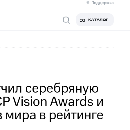
Поддержка
О МТС
я информация
Контакты
КАТАЛОГ
Медиа-центр
кты
Новости в регионе
Инвесторам и акционерам
ция акционерам
Документы
роль и аудит
Рынок акций
й
Описание
р
Реквизиты
Контакты
Устойчивое развитие
Комплаенс и деловая этика
На главную
учил серебряную
 Vision Awards и
 мира в рейтинге