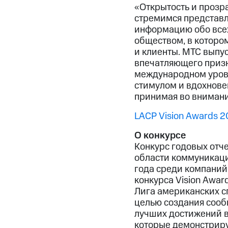
«Открытость и прозр
стремимся представл
информацию обо всех
обществом, в котором
и клиенты. МТС выпус
впечатляющего призна
международном уровн
стимулом и вдохнове
принимая во внимани
LACP Vision Awards 2
О конкурсе
Конкурс годовых отч
области коммуникаций
года среди компаний
конкурса Vision Awar
Лига американских сп
целью создания сооб
лучших достижений в
которые демонстриру