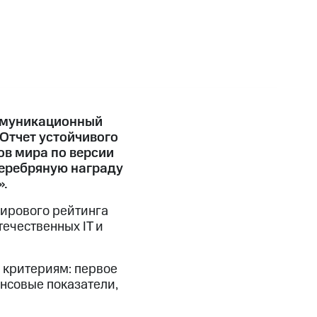
оммуникационный
 Отчет устойчивого
ов мира по версии
серебряную награду
».
мирового рейтинга
ечественных IT и
и критериям: первое
ансовые показатели,