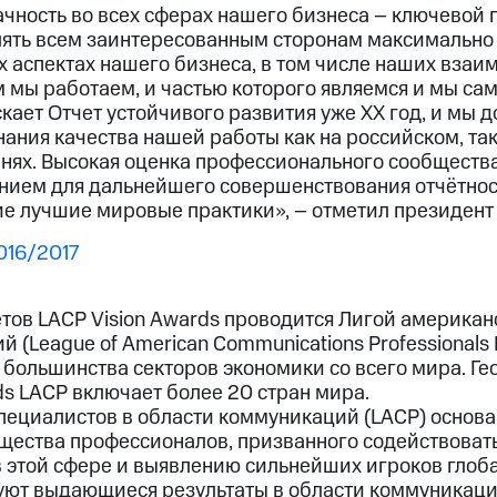
ачность во всех сферах нашего бизнеса – ключевой
ять всем заинтересованным сторонам максимально 
 аспектах нашего бизнеса, в том числе наших взаи
 мы работаем, и частью которого являемся и мы са
кает Отчет устойчивого развития уже ХХ год, и мы 
ния качества нашей работы как на российском, так
ях. Высокая оценка профессионального сообщества 
нием для дальнейшего совершенствования отчётнос
е лучшие мировые практики», – отметил президент
016/2017
етов LACP Vision Awards проводится Лигой американ
 (League of American Communications Professionals L
 большинства секторов экономики со всего мира. Ге
ds LACP включает более 20 стран мира.
ециалистов в области коммуникаций (LACP) основан
щества профессионалов, призванного содействова
 этой сфере и выявлению сильнейших игроков глоба
ют выдающиеся результаты в области коммуникаци