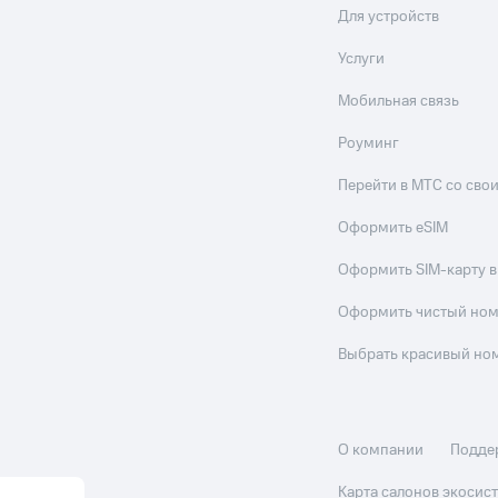
Для устройств
Услуги
Мобильная связь
Роуминг
Перейти в МТС со св
Оформить eSIM
Оформить SIM-карту в
Оформить чистый но
Выбрать красивый но
О компании
Подде
Карта салонов экоси