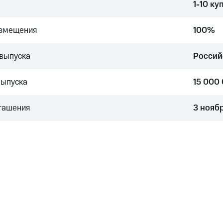
1-10 ку
азмещения
100%
выпуска
Россий
выпуска
15 000
гашения
3 нояб