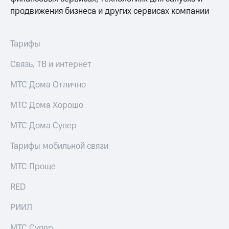
выкупа
продвижения бизнеса и других сервисах компании
акций
Дивиденды
Рынок
Тарифы
облигаций
Связь, ТВ и интернет
Описание
Еврооблигации-2023
Уведомление
МТС Дома Отлично
о
погашении
МТС Дома Хорошо
именных
облигаций
МТС Дома Супер
Другое
Тарифы мобильной связи
Регистратор
Реквизиты
МТС Проще
Контакты
йчивое развитие
RED
и деловая этика
На главную
РИИЛ
МТС Супер