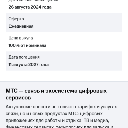
Раскрытие
информации
26 августа 2024 года
Информация
акционерам
Оферта
Документы
Ежедневная
ПАО
"МТС"
Цена выкупа
Собрания
акционеров
100% от номинала
Личный
кабинет
Дата погашения
акционера
11 августа 2027 года
Акционерный
капитал
Контроль
и
аудит
МТС — связь и экосистема цифровых
Рынок
сервисов
акций
Актуальные новости не только о тарифах и услугах
Описание
связи, но и новых продуктах МТС: цифровых
Программа
приложениях для работы и отдыха, ТВ и медиа,
приобретения
Порядок
финансовых сервисах, технологиях для запуска и