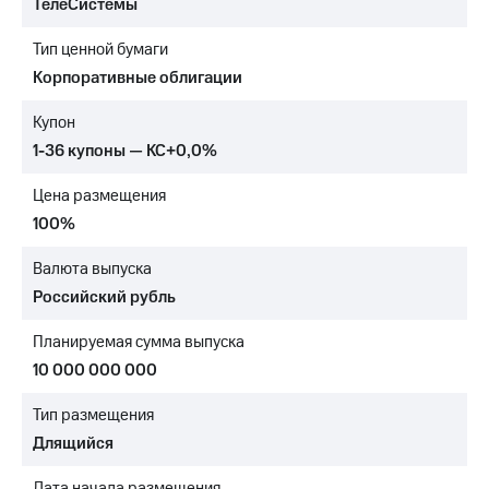
ТелеСистемы
МТС
Тип ценной бумаги
о технологиях
Корпоративные облигации
Достижения
Купон
Интервью
1-36 купоны — КС+0,0%
Финансовая
Цена размещения
отчетность
100%
Контакты
Валюта выпуска
Новости
Российский рубль
в
регионе
Планируемая сумма выпуска
м и акционерам
10 000 000 000
Корпоративное
управление
Тип размещения
Длящийся
Корпоративный
секретарь
Дата начала размещения