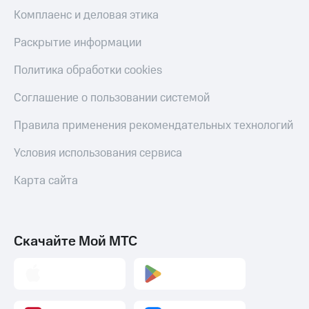
оператора
Комплаенс и деловая этика
Оплата
Раскрытие информации
интернета
и
Политика обработки cookies
ТВ
Соглашение о пользовании системой
Переводы
с
Правила применения рекомендательных технологий
телефона
на карту
Условия использования сервиса
МТС Pay
Карта сайта
Оплата
по QR-
коду
за границей
Скачайте Мой МТС
тернет-магазин
Смартфоны
Наушники