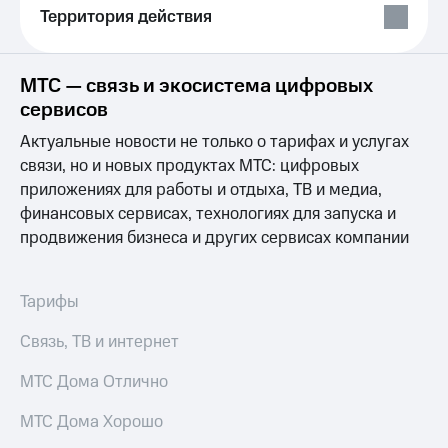
Услуги
Территория действия
149 ₽/
мес
Акции
МТС
МТС — связь и экосистема цифровых
Домашний
Premium
сервисов
интернет
Подписка
Актуальные новости не только о тарифах и услугах
Домашнее
на гигабайты
ТВ
связи, но и новых продуктах МТС: цифровых
интернета,
приложениях для работы и отдыха, ТВ и медиа,
фильмы,
Спутниковое
музыка
финансовых сервисах, технологиях для запуска и
ТВ
и многое
продвижения бизнеса и других сервисах компании
другое
Перейти
Семейная
в МТС
группа
со своим
Тарифы
номером
Скидка
Связь, ТВ и интернет
на тарифы,
Поддержка
общие
подписки
МТС Дома Отлично
висы и подписки
и услуги,
МТС
доступ
МТС Дома Хорошо
Premium
к геолокации