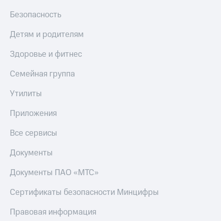
С картой
с карты
МТС
МТС Деньги
Безопасность
Деньги
МТС
Обзоры
Детям и родителям
Накопления
товаров
Здоровье и фитнес
Откладывайте
Скидки
деньги
до 40%
Семейная группа
и получайте
на смартфоны
доход 15%
Утилиты
Платежи
при
и
покупке
Приложения
переводы
со связью
МТС
Все сервисы
Пополнить
номер
Документы
МТС
Документы ПАО «МТС»
Настройки
автоплатежа
Сертификаты безопасности Минцифры
Пополнить
номер
Правовая информация
другого