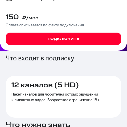
на связь
Роуминг
150
Тарифы
₽/мес
RED,
Оплата списывается по факту подключения
Семейная
РИИЛ
группа
и МТС
Супер
ПОДКЛЮЧИТЬ
Заказать
дешевле
SIM-
при
карту
оплате
Что входит в подписку
с карты
Оформить
МТС
eSIM
Деньги
SIM-
Выберите
12 каналов (5 HD)
карта
и подключите
для
ТВ
Пакет каналов для любителей острых ощущений
иностранцев
с выгодным
и пикантных видео. Возрастное ограничение 18+
тарифом
Оформить
чистый
Тарифы
номер
Что нужно знать
Интернет,