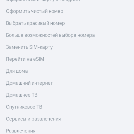
МТС
Live
Деньги
Оформить чистый номер
МТС
Гудок
Накопления
Выбрать красивый номер
Мой
Откладывайте
МТС
Больше возможностей выбора номера
деньги
и получайте
Все
Заменить SIM-карту
доход 15%
приложения
Акции
Финансы
Перейти на eSIM
Условия
Инвестиции
пополнения
Для дома
Получайте
Скидка
доход
Домашний интернет
30%
онлайн
на связь
Страхование
Домашнее ТВ
Покупка
Тарифы
Спутниковое ТВ
полисов
RED,
онлайн
РИИЛ
Сервисы и развлечения
Скидка 30%
и МТС Супер
на связь
дешевле
Развлечения
при оплате