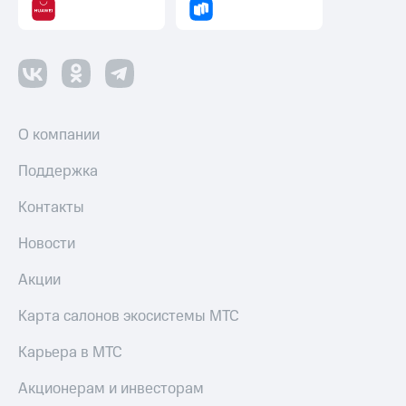
и
колонки
Умные
часы
и
трекеры
О компании
Умный
дом
Поддержка
Планшеты
Контакты
Акции
Новости
и
скидки
Акции
Все
Карта салонов экосистемы МТС
товары
Карьера в МТС
Акционерам и инвесторам