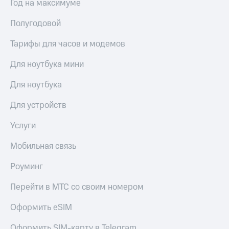
Год на максимуме
Live
Безопасность
Гудок
Полугодовой
Финансы
Мой
Тарифы для часов и модемов
Детям
МТС
и родителям
Для ноутбука мини
Все
Здоровье
приложения
и фитнес
Для ноутбука
Инвестиции
Приложения
Для устройств
от МТС
Получайте
Услуги
доход
Акции
онлайн
Мобильная связь
Страхование
Приложения
КИОН
Роуминг
Покупка
полисов
КИОН
Перейти в МТС со своим номером
онлайн
Музыка
Скидка 30%
на связь
Оформить eSIM
КИОН
Строки
С картой
Оформить SIM-карту в Telegram