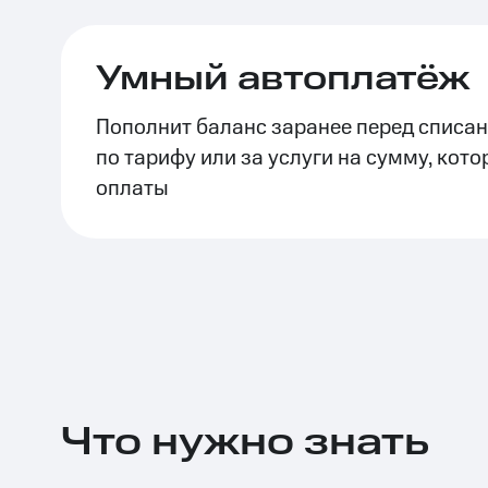
Тарифы RED, РИИЛ и МТС Супер дешев
Умный автоплатёж
Обзоры товаров
Пополнит баланс заранее перед списа
Скидки до 40%
по тарифу или за услуги на сумму, кото
на смартфоны
оплаты
при покупке со связью МТС
Что нужно знать