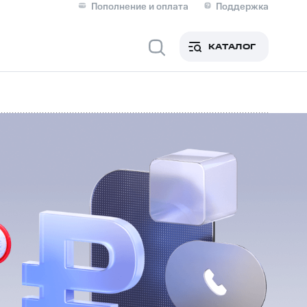
Пополнение и оплата
Поддержка
Скидка 30% на связь
Личные кабинеты
КАТАЛОГ
Мобильная связь
IM-карта для иностранцев
M
Для дома
оим номером
Поддержка
Сервисы и подписки
ой МТС
фитнес
Приложения от МТС