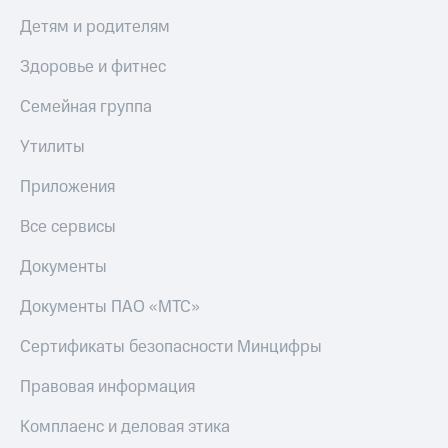
МТС
Live
Детям и родителям
Деньги
МТС
Гудок
Здоровье и фитнес
Накопления
Мой
Семейная группа
Откладывайте
МТС
деньги
Утилиты
и получайте
Все
доход 15%
приложения
Акции
Приложения
Финансы
Условия
Инвестиции
пополнения
Все сервисы
Получайте
Скидка
Документы
доход
30%
онлайн
на связь
Страхование
Документы ПАО «МТС»
Покупка
Тарифы
Сертификаты безопасности Минцифры
полисов
RED,
онлайн
РИИЛ
Правовая информация
Скидка 30%
и МТС Супер
на связь
дешевле
Комплаенс и деловая этика
при оплате