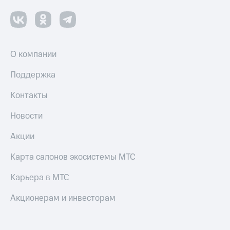
оператора
Оплата
интернета
и
О компании
ТВ
Поддержка
Переводы
с
Контакты
телефона
на карту
Новости
МТС Pay
Акции
Оплата
по QR-
Карта салонов экосистемы МТС
коду
за границей
Карьера в МТС
тернет-магазин
Акционерам и инвесторам
Смартфоны
Наушники