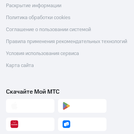
С картой
с карты
Раскрытие информации
МТС
МТС Деньги
Деньги
Политика обработки cookies
МТС
Обзоры
Накопления
товаров
Соглашение о пользовании системой
Откладывайте
Скидки
Правила применения рекомендательных технологий
деньги
до 40%
и получайте
на смартфоны
Условия использования сервиса
доход 15%
Платежи
при
Карта сайта
и
покупке
переводы
со связью
МТС
Пополнить
номер
Скачайте Мой МТС
МТС
Настройки
автоплатежа
Пополнить
номер
другого