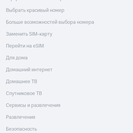
Live
Безопасность
Выбрать красивый номер
Гудок
Финансы
Больше возможностей выбора номера
Мой
Детям
МТС
и родителям
Заменить SIM-карту
Все
Здоровье
Перейти на eSIM
приложения
и фитнес
Для дома
Инвестиции
Приложения
от МТС
Получайте
Домашний интернет
доход
Акции
онлайн
Домашнее ТВ
Страхование
Приложения
Спутниковое ТВ
КИОН
Покупка
полисов
КИОН
Сервисы и развлечения
онлайн
Музыка
Скидка 30%
Развлечения
на связь
КИОН
Строки
Безопасность
С картой