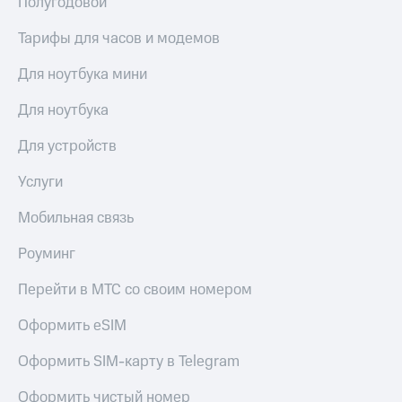
Полугодовой
Сертификаты
Подписка
безопасности
на гигабайты
Тарифы для часов и модемов
интернета,
Всё
фильмы,
Для ноутбука мини
под
музыка
рукой
и многое
Для ноутбука
в Мой МТС
другое
Семейная
Для устройств
Посмотрите,
группа
что
Услуги
полезного
Скидка
есть
на тарифы,
Мобильная связь
в нашем
общие
приложении
подписки
Роуминг
и услуги,
КИОН
доступ
Перейти в МТС со своим номером
к геолокации
КИОН
Кино,
Музыка
Оформить eSIM
музыка,
книги
КИОН
и не
Оформить SIM-карту в Telegram
Строки
только
Оформить чистый номер