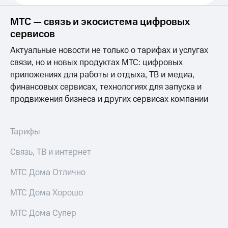
Выбрать
ТВ и телефон
красивый
для дома
МТС — связь и экосистема цифровых
номер
Услуги
сервисов
Заменить
Актуальные новости не только о тарифах и услугах
SIM-
Личный
карту
кабинет
связи, но и новых продуктах МТС: цифровых
интернета
приложениях для работы и отдыха, ТВ и медиа,
Перейти
и
финансовых сервисах, технологиях для запуска и
на
ТВ
eSIM
продвижения бизнеса и других сервисах компании
Личный
кабинет
Для дома
спутникового
Выберите
ТВ
Тарифы
и подключите
Скачать
ТВ
приложение
Связь, ТВ и интернет
с выгодным
Мой
тарифом
МТС
МТС Дома Отлично
Акции
Тарифы
МТС Дома Хорошо
Интернет,
ТВ и телефон
Видеонаблюдение
МТС Дома Супер
для дома
для дома